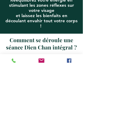
Rééquilibrez votre énergie en
stimulant les zones réflexes sur
votre visage
et laissez les bienfaits en
découlant envahir tout votre corps
!
Comment se déroule une
séance Dien Chan intégral ?
La réflexologie faciale intégrale Dien
Chan, acupuncture sans aiguille, a pour
objectif d'aider l'organisme à se réguler
dans le plus strict respect de la personne,
de manière entièrement naturelle sans
aucun ajout de produit complémentaire à
l'organisme. Les fonctions naturelles de
l'organisme sont stimulées par la pression
de zones réflexes sur le visage ou d'autres
parties du corps.
Vous avez des douleurs aux pieds, au dos
? des troubles digestifs ? Ou encore